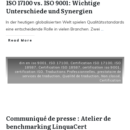
ISO 17100 vs. ISO 9001: Wichtige
Unterschiede und Synergien
In der heutigen globalisierten Welt spielen Qualitätsstandards
eine entscheidende Rolle in vielen Branchen. Zwei
...
Read More
din en iso 9001
,
ISO 17100
,
Certification ISO 17100
,
ISO
18587
,
Certification ISO 18587
,
certification iso 9001
,
certification ISO
,
Traductions Professionnelles
,
prestataire de
services de traduction
,
Qualité de traduction
,
Non classé
,
Certification
Communiqué de presse : Atelier de
benchmarking LinquaCert