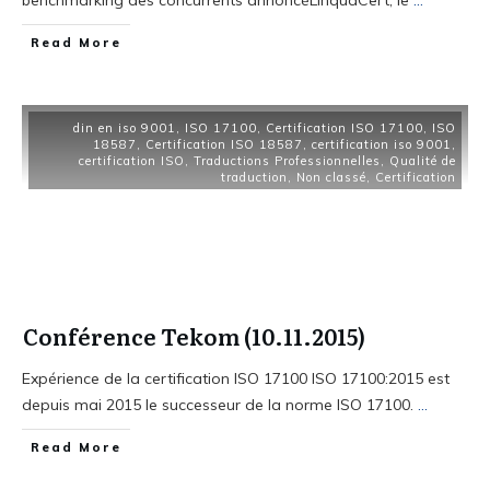
benchmarking des concurrents annoncéLinquaCert, le
...
Read More
din en iso 9001
,
ISO 17100
,
Certification ISO 17100
,
ISO
18587
,
Certification ISO 18587
,
certification iso 9001
,
certification ISO
,
Traductions Professionnelles
,
Qualité de
traduction
,
Non classé
,
Certification
Conférence Tekom (10.11.2015)
Expérience de la certification ISO 17100 ISO 17100:2015 est
depuis mai 2015 le successeur de la norme ISO 17100.
...
Read More