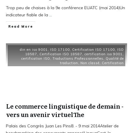
Trop peu de chaises à la 9e conférence EUATC (mai 2014)Un
indicateur fiable de la
...
Read More
din en iso 9001
,
ISO 17100
,
Certification ISO 17100
,
ISO
18587
,
Certification ISO 18587
,
certification iso 9001
,
certification ISO
,
Traductions Professionnelles
,
Qualité de
traduction
,
Non classé
,
Certification
Le commerce linguistique de demain -
vers un avenir virtuelThe
Palais des Congrès Juan Les Pins8. - 9 mai 2014Atelier de