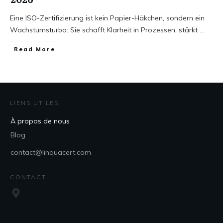
Eine ISO-Zertifizierung ist kein Papier-Häkchen, sondern ein
Wachstumsturbo: Sie schafft Klarheit in Prozessen, stärkt
...
Read More
LIENS UTILES
À propos de nous
Blog
contact@linquacert.com
CONTACT