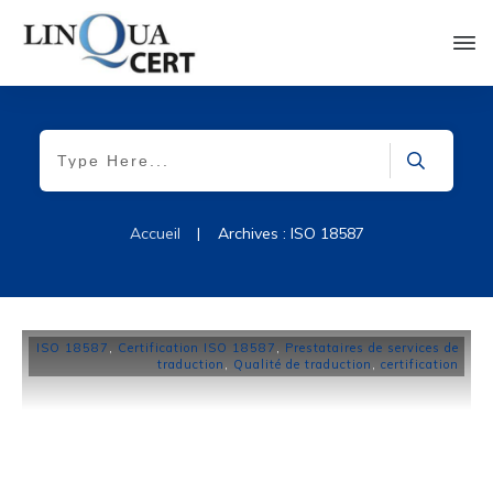
Accueil
|
Archives : ISO 18587
ISO 18587
,
Certification ISO 18587
,
Prestataires de services de
traduction
,
Qualité de traduction
,
certification