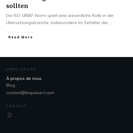
sollten
Die ISO 18587-Norm spielt eine wesentliche Rolle in der
Übersetzungsbranche, insbesondere im Zeitalter der
...
Read More
LIENS UTILES
À propos de nous
Blog
contact@linquacert.com
CONTACT