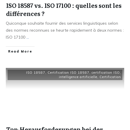
ISO 18587 vs. ISO 17100 : quelles sont les
différences ?
Quiconque souhaite fournir des services linguistiques selon
des normes reconnues se heurte rapidement à deux normes :
ISO 17100
...
Read More
ISO 18587
,
Certification ISO 18587
,
certification ISO
,
intelligence artificielle
,
Certification
Top-Herausforderungen bei der