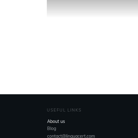
USEFUL LINKS
About us
Blog
contact@linquacert.com