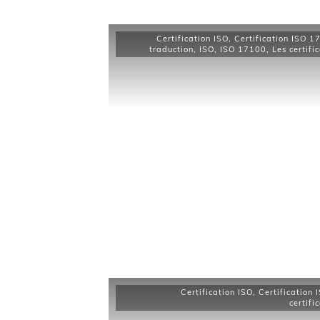
Certification ISO
,
Certification ISO 1
traduction
,
ISO
,
ISO 17100
,
Les certifi
Certification ISO
,
Certification
certifi