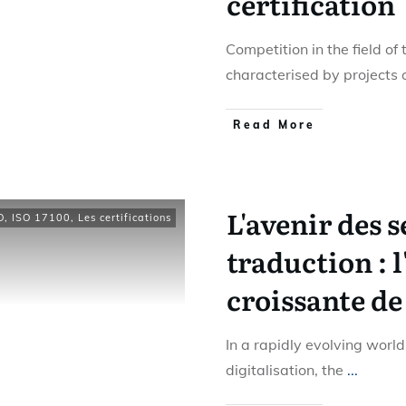
certification
Competition in the field of t
characterised by projects 
Read More
L'avenir des s
O
,
ISO 17100
,
Les certifications
traduction : 
croissante de
In a rapidly evolving worl
digitalisation, the
...