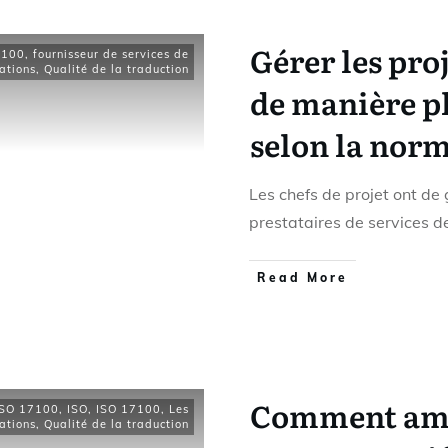
Gérer les pro
7100
,
fournisseur de services de
cations
,
Qualité de la traduction
de manière p
selon la norm
Les chefs de projet ont de
prestataires de services 
Read More
Comment amél
 ISO 17100
,
ISO
,
ISO 17100
,
Les
cations
,
Qualité de la traduction