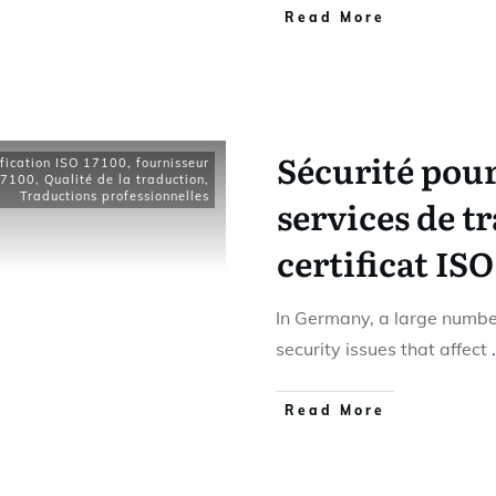
Read More
Sécurité pour
ification ISO 17100
,
fournisseur
17100
,
Qualité de la traduction
,
Traductions professionnelles
services de t
certificat ISO
In Germany, a large numbe
security issues that affect
.
Read More