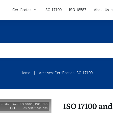
Certificates
ISO 17100
ISO 18587
About Us
|
Home
Archives: Certification ISO 17100
ISO 17100 and
Certification ISO 9001
,
ISO
,
ISO
17100
,
Les certifications