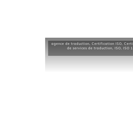
agence de traduction
,
Certification ISO
,
Cert
de services de traduction
,
ISO
,
ISO 