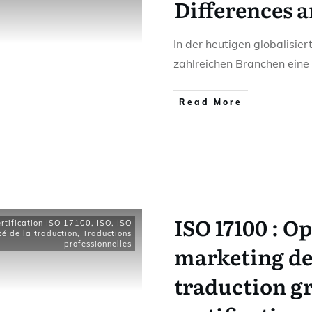
Differences 
In der heutigen globalisie
zahlreichen Branchen eine
Read More
ISO 17100 : O
rtification ISO 17100
,
ISO
,
ISO
té de la traduction
,
Traductions
professionnelles
marketing de
traduction gr