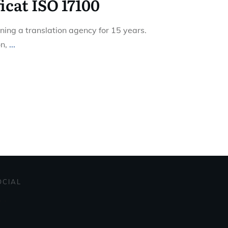
icat ISO 17100
ning a translation agency for 15 years.
on,
...
OCIAL