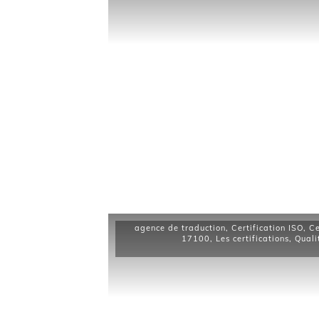
agence de traduction
,
Certification ISO
,
Ce
17100
,
Les certifications
,
Quali