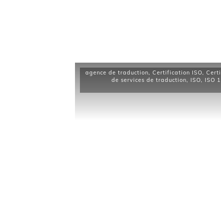
agence de traduction
,
Certification ISO
,
Cert
de services de traduction
,
ISO
,
ISO 