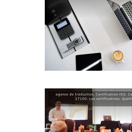
agence de traduction
,
Certification ISO
,
Ce
17100
,
Les certifications
,
Quali