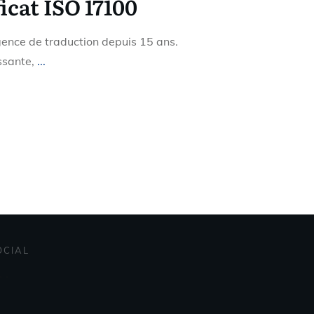
icat ISO 17100
gence de traduction depuis 15 ans.
ssante,
...
OCIAL