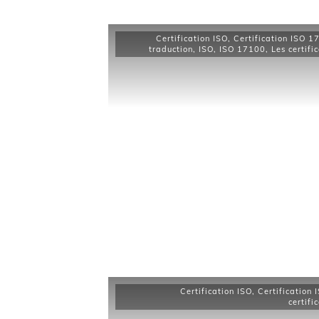
Certification ISO
,
Certification ISO 1
traduction
,
ISO
,
ISO 17100
,
Les certifi
Certification ISO
,
Certification
certifi