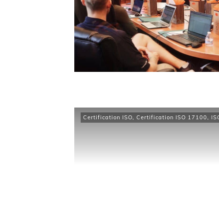
Certification ISO
,
Certification ISO 17100
,
IS