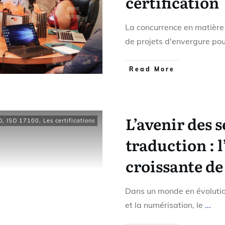
certification
La concurrence en matière d
de projets d'envergure po
Read More
L’avenir des s
O
,
ISO 17100
,
Les certifications
traduction : 
croissante de
Dans un monde en évolutio
et la numérisation, le
...