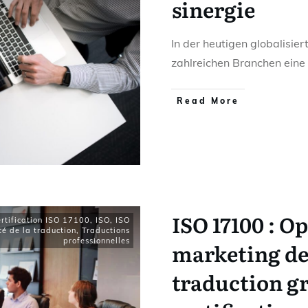
sinergie
In der heutigen globalisie
zahlreichen Branchen eine
Read More
ISO 17100 : O
rtification ISO 17100
,
ISO
,
ISO
té de la traduction
,
Traductions
professionnelles
marketing de
traduction gr