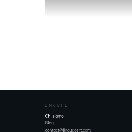
LINK UTILI
Chi siamo
Blog
contact@linquacert.com