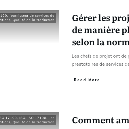
Gérer les pro
7100
,
fournisseur de services de
cations
,
Qualité de la traduction
de manière p
selon la norm
Les chefs de projet ont de
prestataires de services 
Read More
Comment amél
 ISO 17100
,
ISO
,
ISO 17100
,
Les
cations
,
Qualité de la traduction