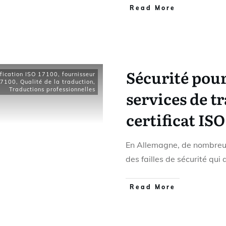
Read More
Sécurité pour
ification ISO 17100
,
fournisseur
17100
,
Qualité de la traduction
,
Traductions professionnelles
services de t
certificat ISO
En Allemagne, de nombreus
des failles de sécurité qui
Read More