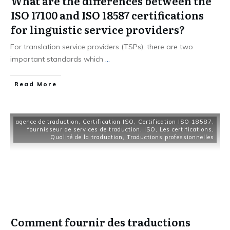
What are the differences between the
ISO 17100 and ISO 18587 certifications
for linguistic service providers?
For translation service providers (TSPs), there are two
important standards which
...
Read More
agence de traduction
,
Certification ISO
,
Certification ISO 18587
,
fournisseur de services de traduction
,
ISO
,
Les certifications
,
Qualité de la traduction
,
Traductions professionnelles
Comment fournir des traductions