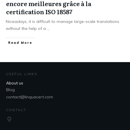
encore meilleures grâce à la
certification ISO 18587
Nowadays, it is difficult to manage large-scale translations
without the help of a
...
Read More
USEFUL LINKS
About us
Blog
contact@linquacert.com
CONTACT