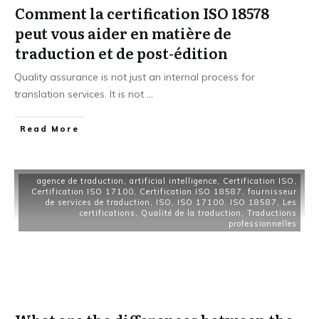
Comment la certification ISO 18578
peut vous aider en matière de
traduction et de post-édition
Quality assurance is not just an internal process for
translation services. It is not
...
Read More
agence de traduction
,
artificial intelligence
,
Certification ISO
,
Certification ISO 17100
,
Certification ISO 18587
,
fournisseur
de services de traduction
,
ISO
,
ISO 17100
,
ISO 18587
,
Les
certifications
,
Qualité de la traduction
,
Traductions
professionnelles