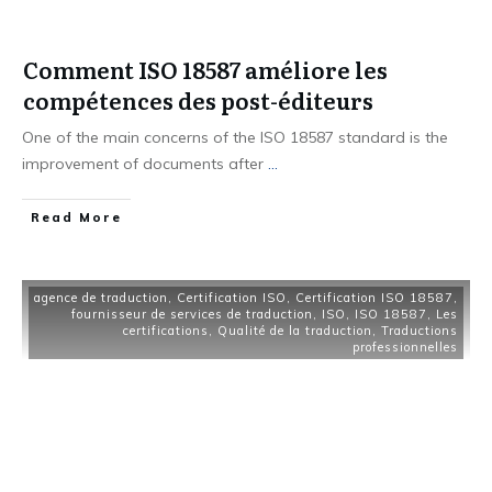
Comment ISO 18587 améliore les
compétences des post-éditeurs
One of the main concerns of the ISO 18587 standard is the
improvement of documents after
...
Read More
agence de traduction
,
Certification ISO
,
Certification ISO 18587
,
fournisseur de services de traduction
,
ISO
,
ISO 18587
,
Les
certifications
,
Qualité de la traduction
,
Traductions
professionnelles