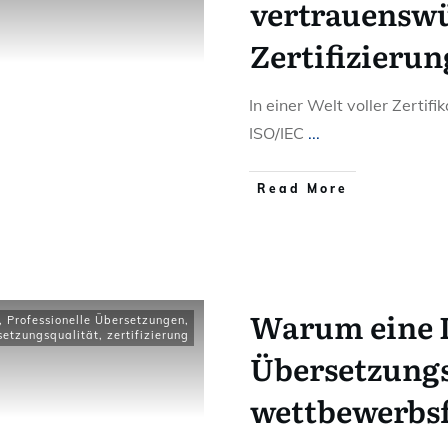
vertrauensw
Zertifizierun
In einer Welt voller Zertif
ISO/IEC
...
Read More
Warum eine I
,
Professionelle Übersetzungen
,
setzungsqualität
,
zertifizierung
Übersetzungs
wettbewerbs