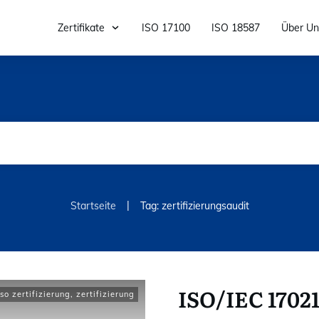
Zertifikate
ISO 17100
ISO 18587
Über Un
|
Startseite
Tag: zertifizierungsaudit
ISO/IEC 17021
iso zertifizierung
,
zertifizierung