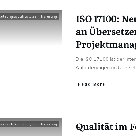
ISO 17100: N
setzungsqualität
,
zertifizierung
an Übersetze
Projektmana
Die ISO 17100 ist der inte
Anforderungen an Übersetz
Read More
Qualität im F
iso zertifizierung
,
zertifizierung