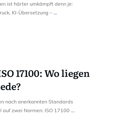
en ist härter umkämpft denn je:
druck, KI-Übersetzung –
...
 ISO 17100: Wo liegen
iede?
en nach anerkannten Standards
ell auf zwei Normen: ISO 17100
...