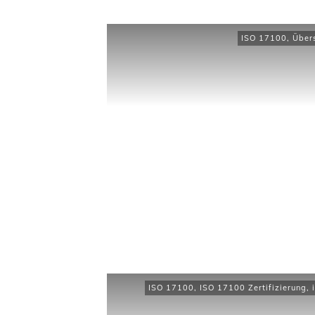
ISO 17100
,
Über
ISO 17100
,
ISO 17100 Zertifizierung
,