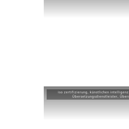
iso zertifizierung
,
künstlichen intelligenz
Übersetzungsdienstleister
,
Über