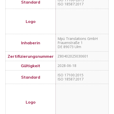
Mpü Translations GmbH
Frauenstraße 1
DE 89073 Ulm
Z80402025030601
2028-06-18
ISO 17100:2015
ISO 18587:2017
Allround Fremdsprachen
GmbH von der Lühe
Johann-Georg-Str. 25
DE 10709 Berlin
Z80402025041001
2028-06-18
ISO 17100:2015