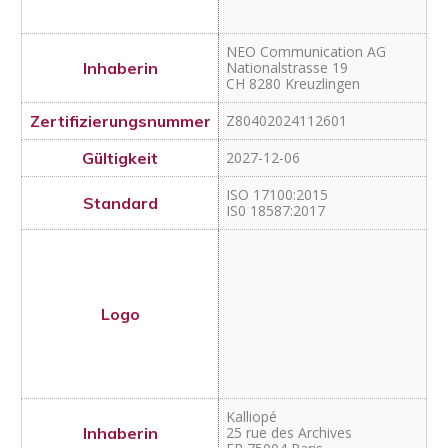
Kalliopé
25 rue des Archives
FR 75004 Paris
Z80402024090201
2027-10-19
ISO 17100:2015