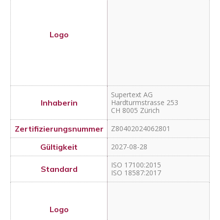
CH 8005 Zürich
Z80402024062801
2027-08-28
ISO 17100:2015
ISO 18587:2017
NOVAE SERVICES
Rue du Ger – BP 147 Serres-
Castet
FR 64811 Aeropole Pyrenees
Cedex
Z80402024052101
2027-07-23