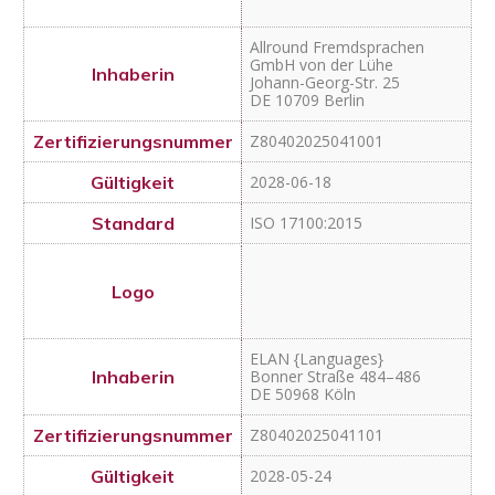
ELAN {Languages}
Bonner Straße 484–486
DE 50968 Köln
Z80402025041101
2028-05-24
ISO 17100:2015
ISO 18587:2017
Med-translations Tanja
Mukovic e. K.
Weinstraße 5
DE 79112 Freiburg