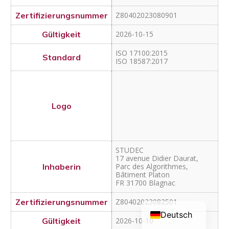
STUDEC
17 avenue Didier Daurat,
Parc des Algorithmes,
Bâtiment Platon
FR 31700 Blagnac
Z80402023082501
2026-10-10
ISO 17100:2015
Tolingo GmbH
Kühnehöfe 3
Deutsch
DE 22761 Hamburg