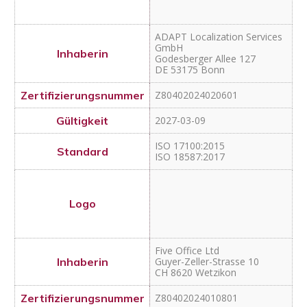
ISO 18587:2017
Five Office Ltd
Guyer-Zeller-Strasse 10
CH 8620 Wetzikon
Z80402024010801
2027-01-21
ISO 17100:2015
ISO 18587:2017
COMED Medical Translation