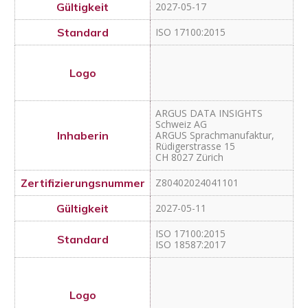
CH 8027 Zürich
Z80402024041101
2027-05-11
ISO 17100:2015
ISO 18587:2017
ADAPT Localization Services
GmbH
Godesberger Allee 127
DE 53175 Bonn
Z80402024020601
2027-03-09
ISO 17100:2015