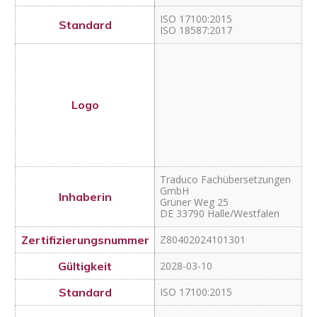
Traduco Fachübersetzungen
GmbH
Grüner Weg 25
DE 33790 Halle/Westfalen
Z80402024101301
2028-03-10
ISO 17100:2015
Translingua AG
Geibelstrasse 35
CH 8037 Zürich
Z80402024121201