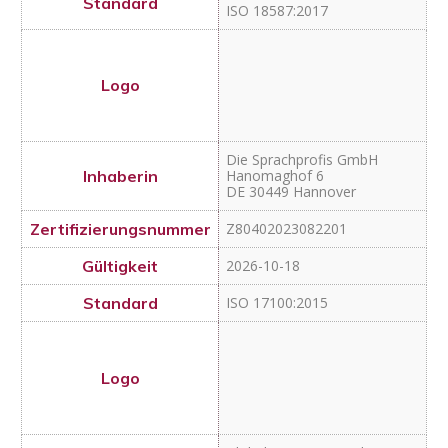
Z80402023082201
2026-10-18
ISO 17100:2015
Global MUNDI Translation
Services GmbH
Willibaldstraße 43
DE 80689 München
NZ2023080901
2026-10-15
ISO 17100:2015
ISO 18587:2017