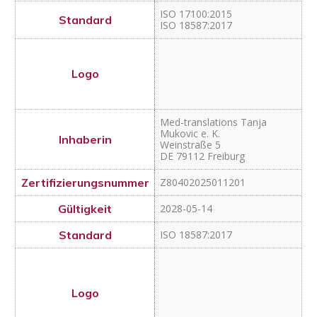
Z80402025011201
2028-05-14
ISO 18587:2017
Space 360 AB
Fågelviksvägen 9
SE 145 53 Norsborg
Z80402025040801
2028-04-06
ISO 17100:2015