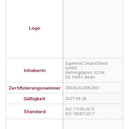
GmbH
Mehringdamm 32/34
DE 10961 Berlin
Z80402024062801
2027-08-28
ISO 17100:2015
ISO 18587:2017
Supertext AG
Hardturmstrasse 253