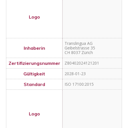
2028-01-23
ISO 17100:2015
NEO Communication AG
Nationalstrasse 19
CH 8280 Kreuzlingen
Z80402024112601
2027-12-06
ISO 17100:2015
IS0 18587:2017