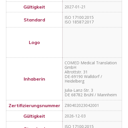
GmbH
Altrottstr. 31
DE-69190 Walldorf /
Heidelberg
Julia-Lanz-Str. 3
DE 68782 Brühl / Mannheim
Z80402023042001
2026-12-03
ISO 17100:2015
ISO 18587:2017
Die Sprachprofis GmbH
Hanomaghof 6
DE 30449 Hannover