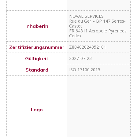
ISO 17100:2015
Mentorium GmbH
Würzburger Straße 4
DE 10789 Berlin
Z80402023040201
2027-06-27
ISO 17100:2015