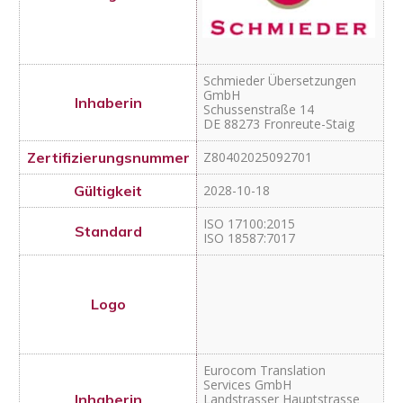
Schmieder Übersetzungen
GmbH
Schussenstraße 14
DE 88273 Fronreute-Staig
Z80402025092701
2028-10-18
ISO 17100:2015
ISO 18587:7017
Eurocom Translation
Services GmbH
Landstrasser Hauptstrasse
99-101 Top B3A
AT 1030 Wien
Z80402025081801