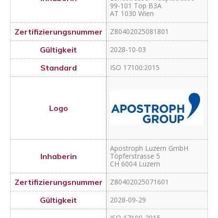
2028-10-03
ISO 17100:2015
Apostroph Luzern GmbH
Töpferstrasse 5
CH 6004 Luzern
Z80402025071601
2028-09-29
ISO 17100-2015
ISO 18587:2017