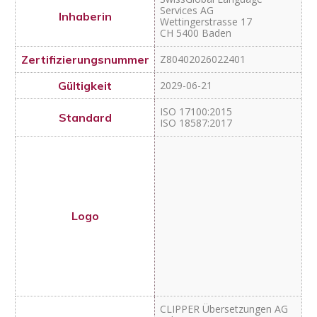
Services AG
Wettingerstrasse 17
CH 5400 Baden
Z80402026022401
2029-06-21
ISO 17100:2015
ISO 18587:2017
CLIPPER Übersetzung
en AG
Ackersteinstrasse 203
CH 8049 Zürich
Z80402025110301