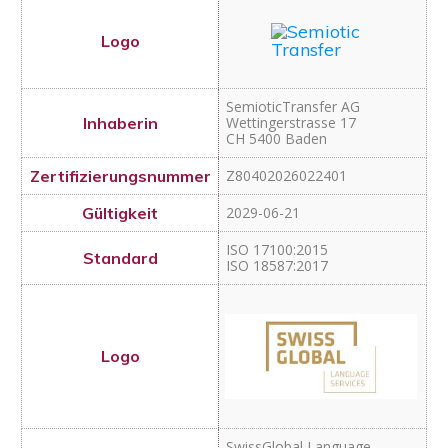
SemioticTransfer AG
Wettingerstrasse 17
CH 5400 Baden
Z80402026022401
2029-06-21
ISO 17100:2015
ISO 18587:2017
SwissGlobal Language