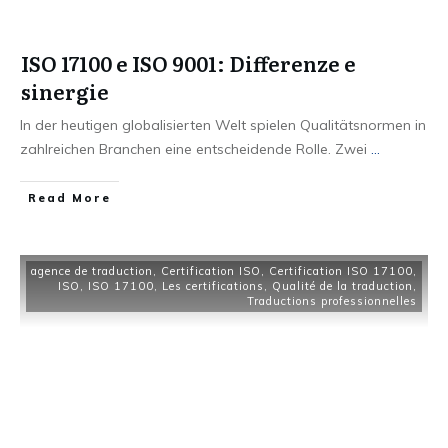
ISO 17100 e ISO 9001: Differenze e
sinergie
In der heutigen globalisierten Welt spielen Qualitätsnormen in
zahlreichen Branchen eine entscheidende Rolle. Zwei
...
Read More
agence de traduction
,
Certification ISO
,
Certification ISO 17100
,
ISO
,
ISO 17100
,
Les certifications
,
Qualité de la traduction
,
Traductions professionnelles