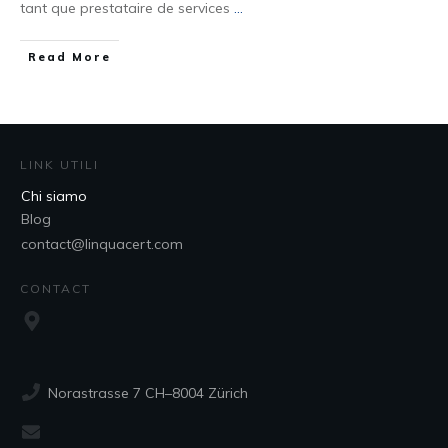
tant que prestataire de services
...
Read More
LINK UTILI
Chi siamo
Blog
contact@linquacert.com
CONTACT
Norastrasse 7 CH–8004 Zürich