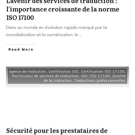
L’avenir des services de traduction :
l’importance croissante de la norme
ISO 17100
Dans un monde en évolution rapide marqué par la
mondialisation et la numérisation, le
...
Read More
agence de traduction
,
Certification ISO
,
Certification ISO 17100
,
fournisseur de services de traduction
,
ISO
,
ISO 17100
,
Qualité
de la traduction
,
Traductions professionnelles
Sécurité pour les prestataires de