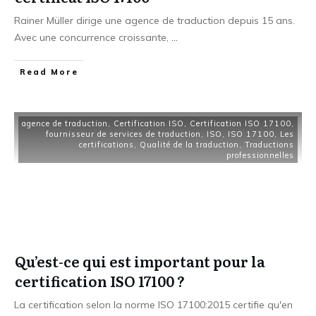
Rainer Müller dirige une agence de traduction depuis 15 ans.
Avec une concurrence croissante,
...
Read More
agence de traduction
,
Certification ISO
,
Certification ISO 17100
,
fournisseur de services de traduction
,
ISO
,
ISO 17100
,
Les
certifications
,
Qualité de la traduction
,
Traductions
professionnelles
Qu’est-ce qui est important pour la
certification ISO 17100 ?
La certification selon la norme ISO 17100:2015 certifie qu'en