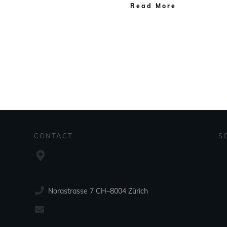
Read More
CONTACT
S
Norastrasse 7 CH–8004 Zürich