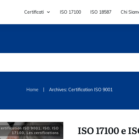
Certificati
ISO 17100
ISO 18587
Chi Siam
|
Home
Archives: Certification ISO 9001
ISO 17100 e IS
Certification ISO 9001
,
ISO
,
ISO
17100
,
Les certifications