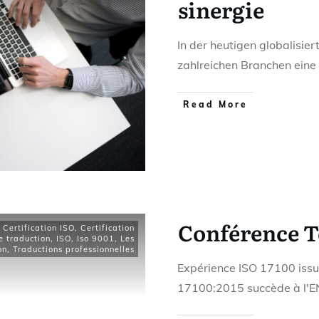
sinergie
In der heutigen globalisie
zahlreichen Branchen eine
Read More
Conférence T
,
Certification ISO
,
Certification
e traduction
,
ISO
,
Iso 9001
,
Les
on
,
Traductions professionnelles
Expérience ISO 17100 issue
17100:2015 succède à l'