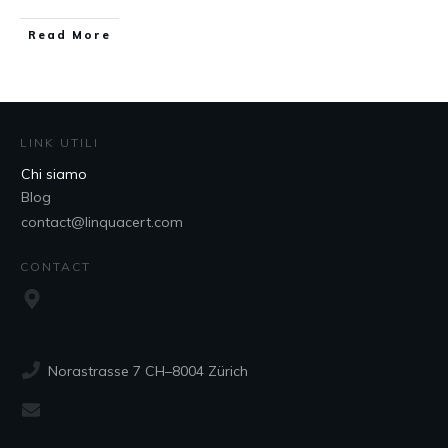
Read More
LINK UTILI
Chi siamo
Blog
contact@linquacert.com
CONTACT
Norastrasse 7 CH–8004 Zürich