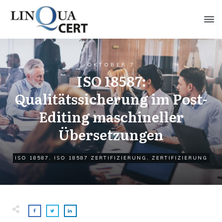
OKTOBER 7
ISO 18587:
Qualitätssicherung im Post-
Editing maschineller
Übersetzungen
ISO 18587
,
ISO 18587 ZERTIFIZIERUNG
,
ZERTIFIZIERUNG