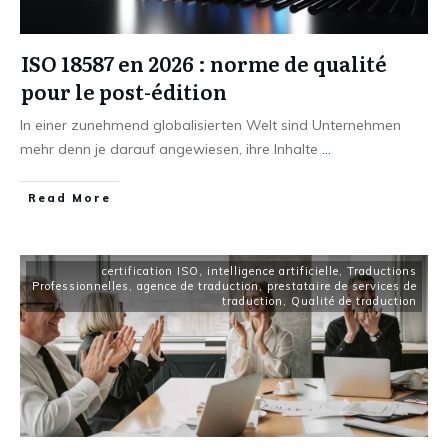
ISO 18587 en 2026 : norme de qualité
pour le post-édition
In einer zunehmend globalisierten Welt sind Unternehmen
mehr denn je darauf angewiesen, ihre Inhalte
...
Read More
certification ISO
,
intelligence artificielle
,
Traductions
Professionnelles
,
agence de traduction
,
prestataire de services de
traduction
,
Qualité de traduction