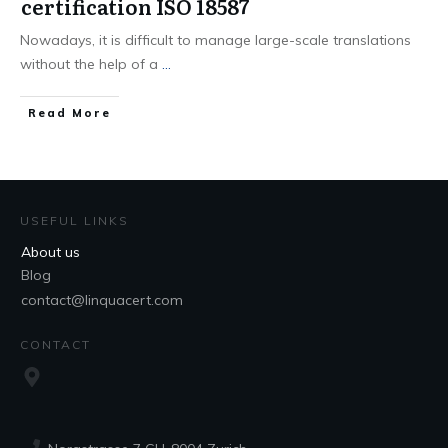
certification ISO 18587
Nowadays, it is difficult to manage large-scale translations
without the help of a
...
Read More
USEFUL LINKS
About us
Blog
contact@linquacert.com
CONTACT