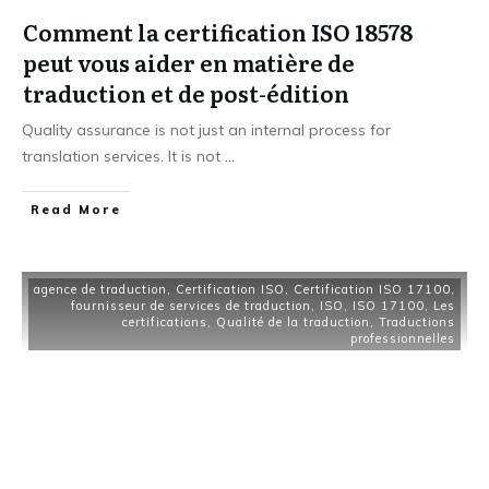
Comment la certification ISO 18578
peut vous aider en matière de
traduction et de post-édition
Quality assurance is not just an internal process for
translation services. It is not
...
Read More
agence de traduction
,
Certification ISO
,
Certification ISO 17100
,
fournisseur de services de traduction
,
ISO
,
ISO 17100
,
Les
certifications
,
Qualité de la traduction
,
Traductions
professionnelles