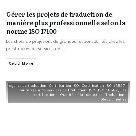
Gérer les projets de traduction de
manière plus professionnelle selon la
norme ISO 17100
Les chefs de projet ont de grandes responsabilités chez les
prestataires de services de
...
Read More
agence de traduction
,
Certification ISO
,
Certification ISO 18587
,
fournisseur de services de traduction
,
ISO
,
ISO 18587
,
Les
certifications
,
Qualité de la traduction
,
Traductions
professionnelles