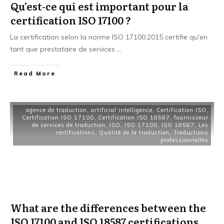
Qu'est-ce qui est important pour la
certification ISO 17100 ?
La certification selon la norme ISO 17100:2015 certifie qu'en
tant que prestataire de services
...
Read More
agence de traduction
,
artificial intelligence
,
Certification ISO
,
Certification ISO 17100
,
Certification ISO 18587
,
fournisseur
de services de traduction
,
ISO
,
ISO 17100
,
ISO 18587
,
Les
certifications
,
Qualité de la traduction
,
Traductions
professionnelles
What are the differences between the
ISO 17100 and ISO 18587 certifications