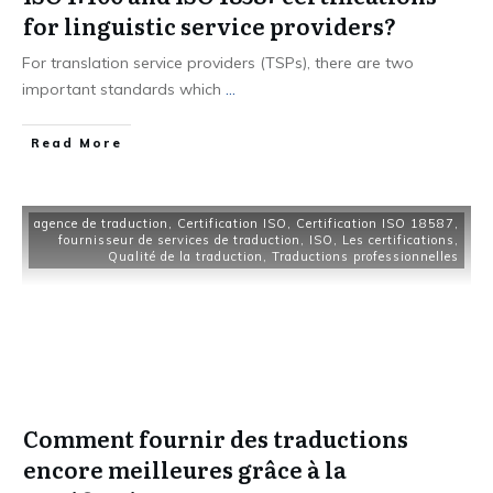
for linguistic service providers?
For translation service providers (TSPs), there are two
important standards which
...
Read More
agence de traduction
,
Certification ISO
,
Certification ISO 18587
,
fournisseur de services de traduction
,
ISO
,
Les certifications
,
Qualité de la traduction
,
Traductions professionnelles
Comment fournir des traductions
encore meilleures grâce à la