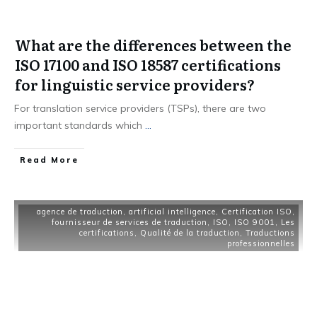
What are the differences between the
ISO 17100 and ISO 18587 certifications
for linguistic service providers?
For translation service providers (TSPs), there are two
important standards which
...
Read More
agence de traduction
,
artificial intelligence
,
Certification ISO
,
fournisseur de services de traduction
,
ISO
,
ISO 9001
,
Les
certifications
,
Qualité de la traduction
,
Traductions
professionnelles