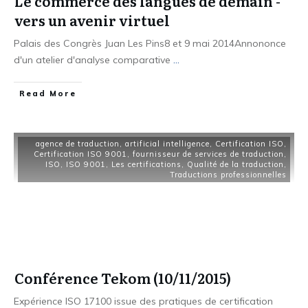
Le commerce des langues de demain -
vers un avenir virtuel
Palais des Congrès Juan Les Pins8 et 9 mai 2014Annononce
d'un atelier d'analyse comparative
...
Read More
agence de traduction
,
artificial intelligence
,
Certification ISO
,
Certification ISO 9001
,
fournisseur de services de traduction
,
ISO
,
ISO 9001
,
Les certifications
,
Qualité de la traduction
,
Traductions professionnelles
Conférence Tekom (10/11/2015)
Expérience ISO 17100 issue des pratiques de certification