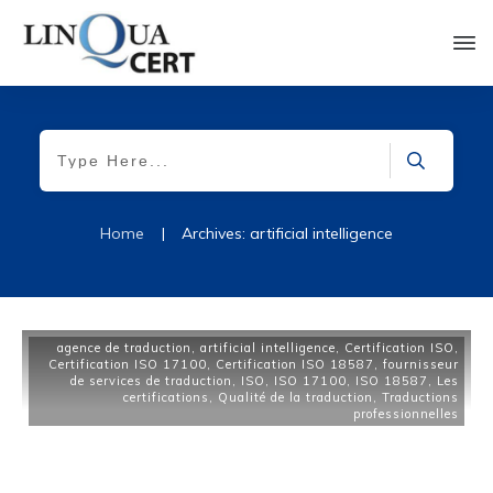
Home
|
Archives: artificial intelligence
agence de traduction
,
artificial intelligence
,
Certification ISO
,
Certification ISO 17100
,
Certification ISO 18587
,
fournisseur
de services de traduction
,
ISO
,
ISO 17100
,
ISO 18587
,
Les
certifications
,
Qualité de la traduction
,
Traductions
professionnelles