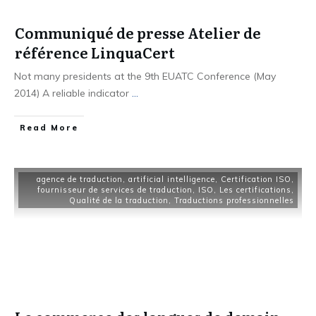
Communiqué de presse Atelier de
référence LinquaCert
Not many presidents at the 9th EUATC Conference (May
2014) A reliable indicator
...
Read More
agence de traduction
,
artificial intelligence
,
Certification ISO
,
fournisseur de services de traduction
,
ISO
,
Les certifications
,
Qualité de la traduction
,
Traductions professionnelles