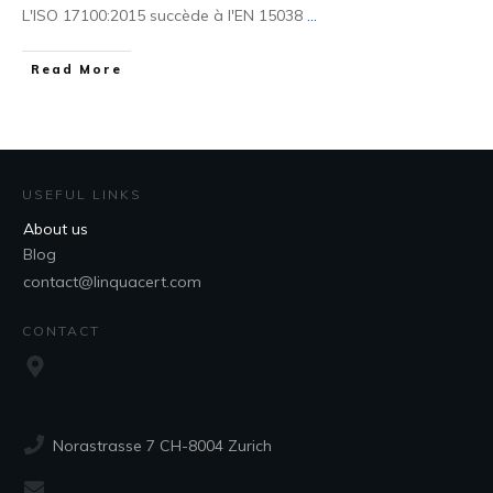
L'ISO 17100:2015 succède à l'EN 15038
...
Read More
USEFUL LINKS
About us
Blog
contact@linquacert.com
CONTACT
Norastrasse 7 CH-8004 Zurich