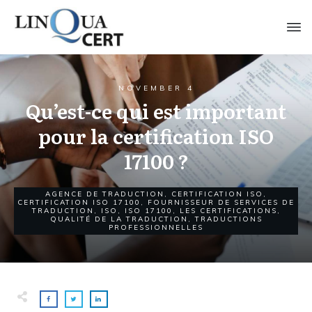
NOVEMBER 4
Qu’est-ce qui est important
pour la certification ISO
17100 ?
AGENCE DE TRADUCTION
,
CERTIFICATION ISO
,
CERTIFICATION ISO 17100
,
FOURNISSEUR DE SERVICES DE
TRADUCTION
,
ISO
,
ISO 17100
,
LES CERTIFICATIONS
,
QUALITÉ DE LA TRADUCTION
,
TRADUCTIONS
PROFESSIONNELLES