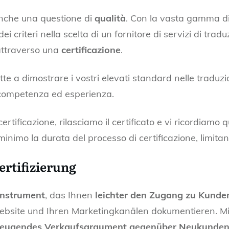
anche una questione di
qualità
. Con la vasta gamma di f
i criteri nella scelta di un fornitore di servizi di trad
i attraverso una
certificazione
.
te a dimostrare i vostri elevati standard nelle traduz
 competenza ed esperienza.
rtificazione, rilasciamo il certificato e vi ricordiamo
 minimo la durata del processo di certificazione, limita
rtifizierung
instrument
, das Ihnen
leichter den Zugang zu Kunde
ebsite und Ihren Marketingkanälen dokumentieren. M
zeugendes Verkaufsargument gegenüber Neukunde