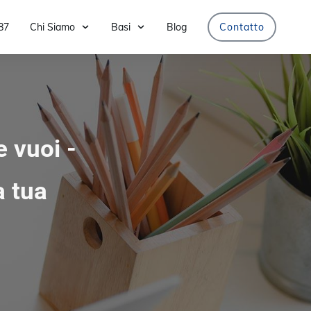
87
Chi Siamo
Basi
Blog
Contatto
e vuoi -
a tua