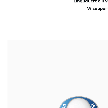
LinquaCert è il 
Vi support