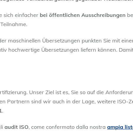
 sich einfacher
bei öffentlichen Ausschreibungen
be
 Teilnahme.
der maschinellen Übersetzungen punkten Sie mit ein
itativ hochwertige Übersetzungen liefern können. Dami
ertifizierung. Unser Ziel ist es, Sie so auf die Anford
n Partnern sind wir auch in der Lage, weitere ISO-Ze
1
.
li
audit ISO
, come confermato dalla nostra
ampia lista