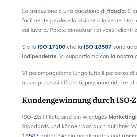
La traduzione è una questione di
fiducia
. È 
facilmente perdere la visione d’insieme. Uno de
cui lavora. Potete dimostrarli ai vostri client
Sia la
ISO 17100
che la
ISO 18587
sono adat
indipendente
. Vi supportiamo con la nostra
Vi accompagniamo lungo tutto il percorso di ce
nostri processi efficienti, possiamo ridurre al
Kundengewinnung durch ISO-Ze
ISO-Zertifikate sind ein wichtiges
Marketing
Standards und können das auch auf Ihrer W
18587
haben Sie ein anerkanntes und
über