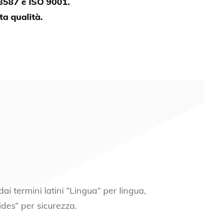
18587 e ISO 9001.
ta qualità.
i termini latini “Lingua” per lingua,
ides” per sicurezza.