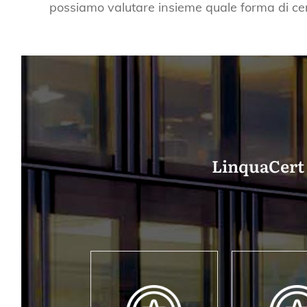
possiamo valutare insieme quale forma di cer
LinquaCert è