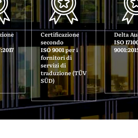
azione
Certificazione
Delta Au
secondo
ISO 17100
:2017
ISO 9001
per i
9001:201
fornitori di
servizi di
traduzione (TÜV
SÜD)