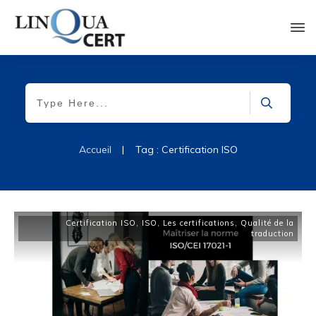
Accueil
|
Tag : Certification ISO
Certification ISO
,
ISO
,
Les certifications
,
Qualité de la
traduction