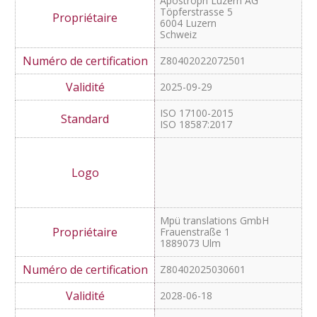
ISO 17100:2015
ISO 18587:7017
Eurocom Translation
Services GmbH
Landstrasser Hauptstrasse
99-101
Top B3A
AT - 1030 Wien
Z80402022070801
2025-10-03
ISO 17100:2015