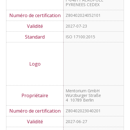
NOVAE SERVICES
Rue du ger - BP 147 Serres-
Castet
F-64811 AEROPOLE
PYRENEES CEDEX
Z80402024052101
2027-07-23
ISO 17100:2015
Mentorium GmbH