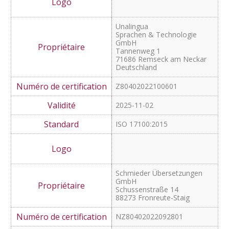
2026-01-31
ISO 17100:2015
ISO 18587:2017
STAR Deutschland GmbH
Umberto-Nobile-Str 19
71063 Sindelfingen
Z80402022071501
2025-10-20
ISO 18587:2017