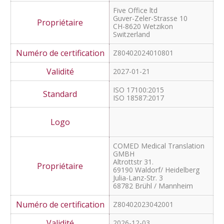
2027-03-09
ISO 17100:2015
ISO 18587:2017
Five Office ltd
Guver-Zeler-Strasse 10
CH-8620 Wetzikon
Switzerland
Z80402024010801
2027-01-21
ISO 17100:2015
ISO 18587:2017