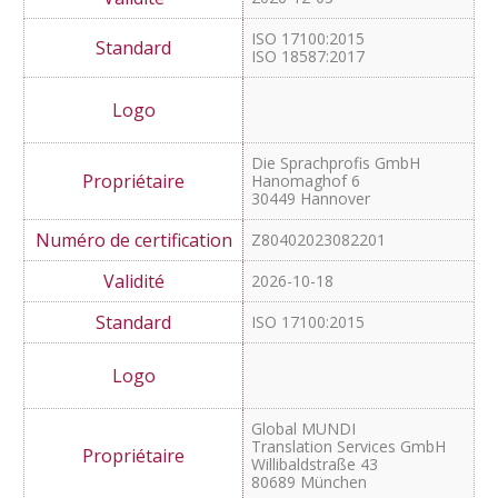
COMED Medical Translation
GMBH
Altrottstr 31.
69190 Waldorf/ Heidelberg
Julia-Lanz-Str. 3
68782 Brühl / Mannheim
Z80402023042001
2026-12-03
ISO 17100:2015
ISO 18587:2017
Die Sprachprofis GmbH
Hanomaghof 6
30449 Hannover
Z80402023082201