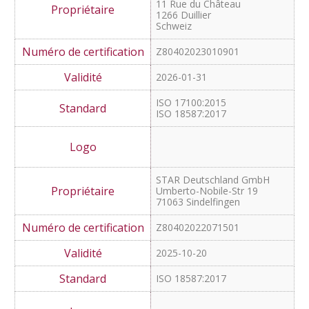
SwissGlobal Language
Services AG
Bruggerstrasse 69
CH-5400 Baden
Schweiz
Z80402023050201
2026-06-21
ISO 17100:2015
ISO 18587:2017
IZE SA
11 Rue du Château
1266 Duillier
Schweiz
Z80402023010901