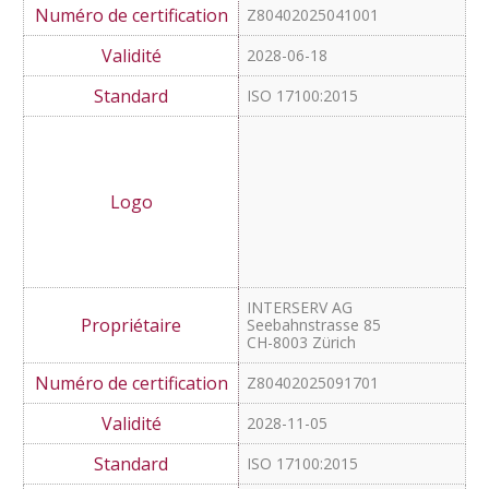
2028-04-06
ISO 17100:2015
Allround Fremdsprachen
GmbH
von der Lühe
Johann-Georg-Str. 25
10709 Berlin
Z80402025041001
2028-06-18
ISO 17100:2015
INTERSERV AG
Seebahnstrasse 85
CH-8003 Zürich