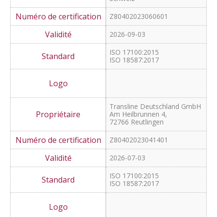
Schweiz
NZ80402023060601
2026-09-03
ISO 18587:2017
Comtexto AG
Dufourstrasse 107
8008 Zürich
Schweiz
Z80402023060601
2026-09-03
ISO 17100:2015
ISO 18587:2017