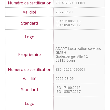
ARGUS DATA INSIGHTS
Schweiz AG
ARGUS Sprachmanutaktur
Rüdigerstrasse 15
8027 Zürich
Schweiz
Z80402024041101
2027-05-11
ISO 17100:2015
ISO 18587:2017
ADAPT Localization services
GMBH
Godesberger Alle 12
53115 Bonn
Z80402024020601