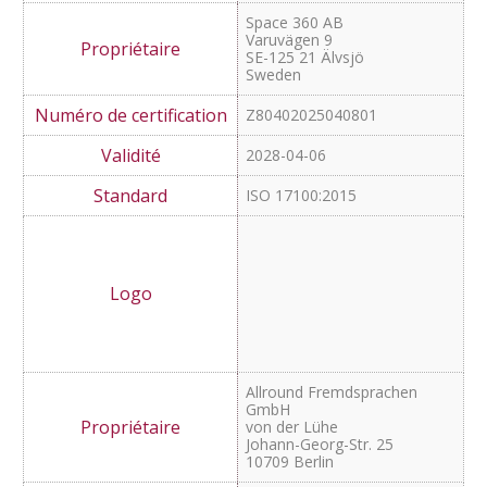
ELAN {Languages}
eine Marke der Lingua World
GmbH
Bonner Straße 484-486
50968 Köln
Z80402025041101
2028-05-24
ISO 17100:2015
Space 360 AB
Varuvägen 9
SE-125 21 Älvsjö
Sweden
Z80402025040801