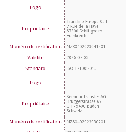
Transline Software
Localization GmbH
Altrottstraße 34 a
69190 Walldorf
NZ80402023041401
2026-07-03
ISO 17100:2015
Transline Europe Sarl
7 Rue de la Haye
67300 Schiltigheim
Frankreich
NZ80402023041401