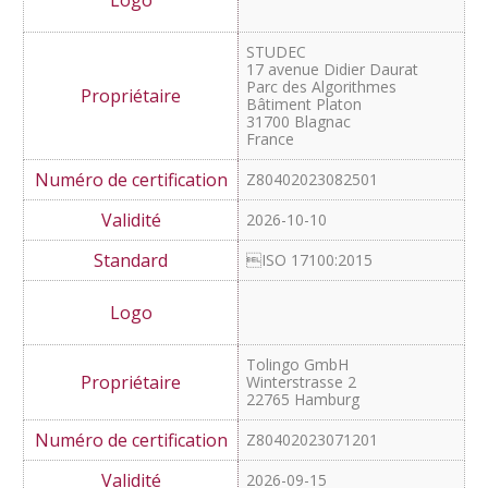
Servicos de Traducão. Lda
Av. Ten. Valadim n.° 17 2°
2560-275 Torres Vedras
Portugal
Z80402020083101
2026-10-15
ISO 17100:2015
ISO 18587:2017
STUDEC
17 avenue Didier Daurat
Parc des Algorithmes
Bâtiment Platon
31700 Blagnac
France
Z80402023082501