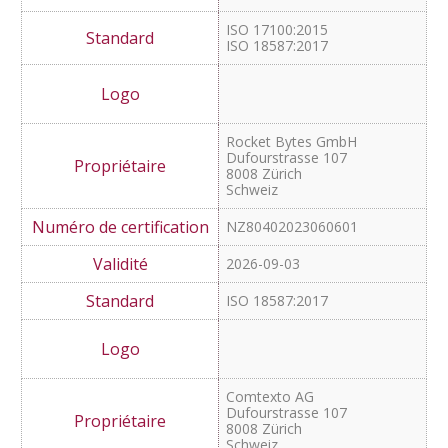
2026-10-10
ISO 17100:2015
Tolingo GmbH
Winterstrasse 2
22765 Hamburg
Z80402023071201
2026-09-15
ISO 17100:2015
ISO 18587:2017
Rocket Bytes GmbH
Dufourstrasse 107
8008 Zürich