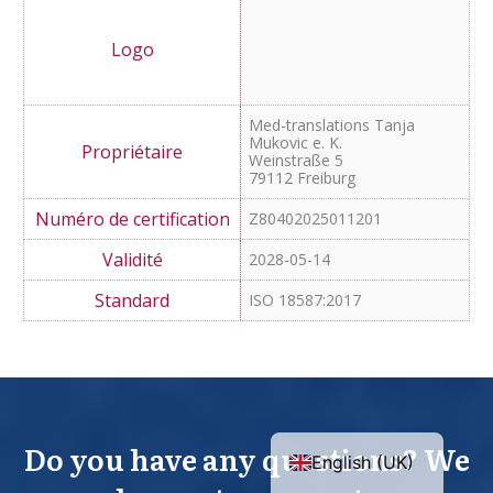
Z80402025091701
2028-11-05
ISO 17100:2015
Med-translations Tanja
Mukovic e. K.
Weinstraße 5
79112 Freiburg
Z80402025011201
2028-05-14
ISO 18587:2017
English (UK)