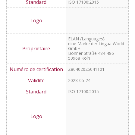
Apostroph Luzern AG
Töpferstrasse 5
6004 Luzern
Schweiz
Z80402022072501
2025-09-29
ISO 17100-2015
ISO 18587:2017
Mpü translations GmbH
Frauenstraße 1
1889073 Ulm
Z80402025030601
2028-06-18
ISO 17100:2015