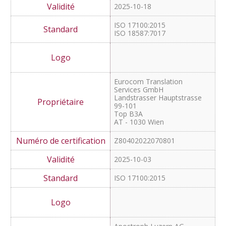
Unalingua
Sprachen & Technologie
GmbH
Tannenweg 1
71686 Remseck am Neckar
Deutschland
Z80402022100601
2025-11-02
ISO 17100:2015
Schmieder Übersetzungen
GmbH
Schussenstraße 14
88273 Fronreute-Staig
NZ80402022092801
2025-10-18