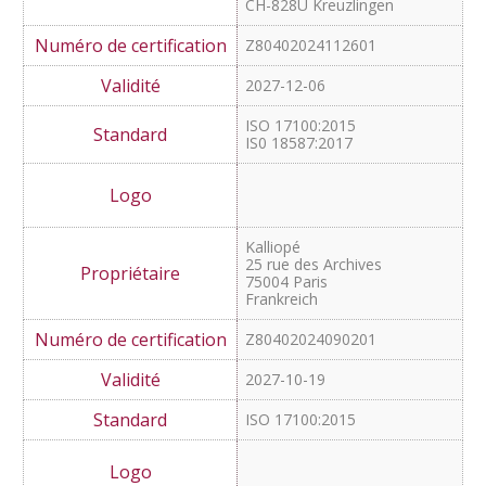
NEO Communication AG
Nationalstrasse 19
CH-828U Kreuzlingen
Z80402024112601
2027-12-06
ISO 17100:2015
IS0 18587:2017
Kalliopé
25 rue des Archives
75004 Paris
Frankreich
Z80402024090201
2027-10-19
ISO 17100:2015